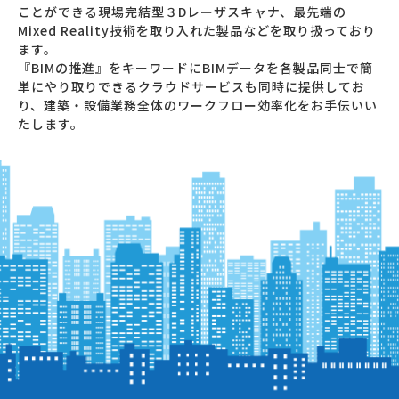
した
ことができる現場完結型３Dレーザスキャナ、最先端の
Mixed Reality技術を取り入れた製品などを取り扱っており
2024/09/12
NEW
Archi Future 2024 Trimbleブース
にSketchUpをはじめとする弊社製品を出
ます。
展します。
▶詳細はコチラ
『BIMの推進』
をキーワードにBIMデータを各製品同士で簡
単にやり取りできるクラウドサービスも同時に提供してお
2024/08/28
NEW
X9の導入事例を公開しました。是非
り、建築・設備業務全体のワークフロー効率化をお手伝いい
ご確認下さい。
▶詳細はコチラ
たします。