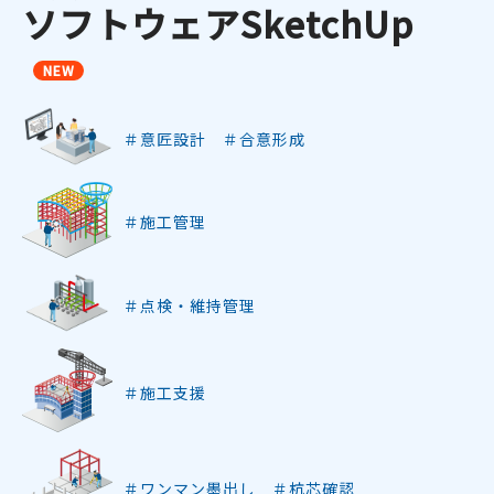
ソフトウェアSketchUp
NEW
＃意匠設計 ＃合意形成
＃施工管理
＃点検・維持管理
＃施工支援
＃ワンマン墨出し ＃杭芯確認