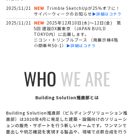
2025/11/21
NEW
Trimble SketchUpが25％オフに！
サイバーウィークのお知らせ
▶詳細はコチラ
2025/11/21
NEW
2025年12月10日(水)～12日(金) 第
5回 建設DX展東京 （JAPAN BUILD
TOKYO内）に出展します。
ニコン・トリンブルブース （南展示棟4階
小間番号50-1）
▶詳細はコチラ
2025/09/01
NEW
2025年10月23日 Archi Future
2025に出展します。
▶詳細はコチラ
2025/04/07
NEW
2025年5月21日～23日 人とくるま
のテクノロジー展 2025 YOKOHAMAに出展
します。
▶詳細はコチラ
2024/10/21
NEW
SketchUp専用ホームページ開設致
しました。
▶詳細はコチラ
Building Solution推進部とは
2024/10/07
NEW
X7の導入事例を公開しました。是非
ご確認下さい。
▶詳細はコチラ
Building Solution推進部（ビルディングソリューション推
2024/10/01
NEW
Exynテクノロジー社のマルチプラッ
進部）は2020年4月に発足した建築・設備向けのソリューシ
トフォーム対応LiDARセンサーExyn Nexys
ョンの販売・サポートを行う新しいチームです。ワンマンで
ならびにExyn Nexys Proの発売を開始しま
墨出しや杭芯確認を実現する製品や、現場で点群合成を行う